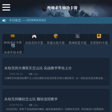
今日状态 ----
2026年8月6日
绝地求生卡盟
永劫无间卡盟
穿越火线卡盟
英雄联盟卡盟
无畏契约卡盟
各类手游卡盟
永劫无间大佛双爪怎么玩 实战教学带你上分
·
2026-06-20
108
大佛双爪到底强在哪不少人初次摸到永劫无间里天海大佛的双爪, 头一回的反应是觉着这套武器搭配挺笨的, 逮不住人。可我得跟你讲, 双爪核心价值向来不是凭单次抓取去打伤害...
永劫无间魏轻怎么玩 魏轻连招教学
·
2026-06-20
142
《永劫无间》里有个近战英雄叫魏轻, 她具备爆发能力, 还拥有灵活性, 其技能设计是围绕高机动性以及连招衔接来开展的, 适合那些喜爱快节奏战斗的玩家...