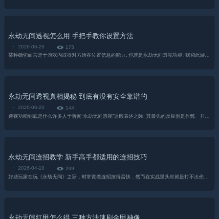
永劫无间透视怎么用 手把手教你设置方法
·
2026-06-20
175
某种确切而言是于游戏内取得对方所在位置信息的能力, 也就是永劫无间透视功能, 我和此游戏结缘有两年多时长了, 这段时间见识过好些玩家, 为了能提升个人战绩...
永劫无间透视真相揭秘 到底有没有安全靠谱的
·
2026-06-20
144
透视功能到底是什么许多人于听闻“永劫无间透视”这般表述之际, 其最先的反应俱是作弊、开挂, 说实话, 于这个领域我算得上有着相对深入的认知...
永劫无间连招教学 新手高手都适用的连招技巧
·
2026-04-10
209
好些玩家在玩《永劫无间》之际，时常觉着连招按得蛮快，然而在实战里头却就是打不出伤害。实际上，连招的关键并非在于手速，而是在于对武器机制以及敌人受击硬直的领会。...
永劫无间红甲怎么得 三种方法速刷金甲神像