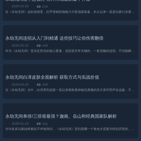
·
2026-03-25
216
在《永劫无间》这款游戏里，红甲堪称防御能力方面顶级装备，长久以来一直是玩家们决赛圈成功制胜关键物，众多新手玩家常觉红甲可望不可及，然而实际上，只要熟练掌握核心机制...
永劫无间连招从入门到精通 这些技巧让你伤害翻倍
·
2026-03-25
149
作为《永劫无间》里决定胜负的核心要素，连招是非常关键的，一套流畅的连招，不但能瞬间打出爆炸伤害，而且是压制对手、掌控节奏的重要手段。很多新手玩家总是陷入“只会平A”的困境...
永劫无间白泽皮肤全面解析 获取方式与实战价值
·
2026-03-25
109
在《永劫无间》当中，白泽系列皮肤一直以来都靠着神秘且典雅的东方美学而声名远扬，不论是宁红夜身着的“白泽”神衣，还是新推出的武器外观，都承载着山海经神兽的祥瑞寓意。...
永劫无间单排/三排谁最强？迦南、岳山和经典国家队解析
·
2026-01-10
231
许许多多玩家始终都在不停地询问，《永劫无间》里到底哪一个角色才是最为特别厉害的。实际上呢，这个问题并没有那种固定不变的标准的答案，仔细追究其中背后的原因...